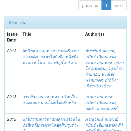
previous
1
next
Item hits:
Issue
Title
Author(s)
Date
2013
อิทธิพลของมุมปะทะของครีบวาง
ภัทรพันธ์ ทองยศ
;
ขวางต่อการเผาไหม้เชื้อเพลิงชีว
สมิทธ์ เอี่ยมสอาด
;
มวลภายในเตาเผาฟลูอิไดซ์เบด
สมพล สกุลหลง
;
สุริยา
โชคเพิ่มพูน
;
วิทูรย์ ชิง
ถ้วยทอง
;
พงษ์เจต
พรหมวงศ์
;
ณัติวิภา
เจียระไนวชิระ
2013
การเพิ่มการถ่ายเทความร้อนใน
สมพล สกุลหลง
;
ช่องแผ่นขนานโดยใช้ครีบหยัก
สมิทธ์ เอี่ยมสอาด
;
พงษ์เจต พรหมวงศ์
2013
พฤติกรรมการถ่ายเทความร้อนใน
ภาณุวัฒน์ หุ่นพงษ์
;
ท่อสี่เหลี่ยมจัตุรัสโดยครีบรูปตัว-
สมิทธ์ เอี่ยมสอาด
;
สิริ
W
สวัสดิ์ จึงเจริญนิรชร
;