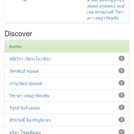
สมพล สกุลหลง
;
พงษ์
เจต พรหมวงศ์
;
วิฑา
ดา เจษฎารัตนชัย
Discover
Author
ณัติวิภา เจียระไนวชิระ
1
ภัทรพันธ์ ทองยศ
1
ภาณุวัฒน์ หุ่นพงษ์
1
วิฑาดา เจษฎารัตนชัย
1
วิทูรย์ ชิงถ้วยทอง
1
สิริสวัสดิ์ จึงเจริญนิรชร
1
สุริยา โชคเพิ่มพูน
1