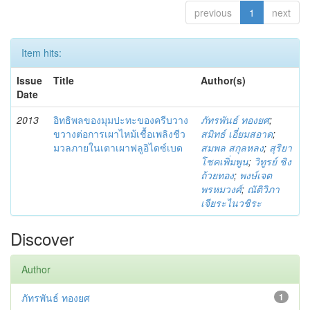
previous
1
next
Item hits:
Issue
Title
Author(s)
Date
2013
อิทธิพลของมุมปะทะของครีบวาง
ภัทรพันธ์ ทองยศ
;
ขวางต่อการเผาไหม้เชื้อเพลิงชีว
สมิทธ์ เอี่ยมสอาด
;
มวลภายในเตาเผาฟลูอิไดซ์เบด
สมพล สกุลหลง
;
สุริยา
โชคเพิ่มพูน
;
วิทูรย์ ชิง
ถ้วยทอง
;
พงษ์เจต
พรหมวงศ์
;
ณัติวิภา
เจียระไนวชิระ
Discover
Author
ภัทรพันธ์ ทองยศ
1