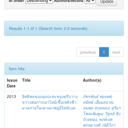
In order
Authors/record
Results 1-1 of 1 (Search time: 0.0 seconds).
previous
1
next
Item hits:
Issue
Title
Author(s)
Date
2013
อิทธิพลของมุมปะทะของครีบวาง
ภัทรพันธ์ ทองยศ
;
ขวางต่อการเผาไหม้เชื้อเพลิงชีว
สมิทธ์ เอี่ยมสอาด
;
มวลภายในเตาเผาฟลูอิไดซ์เบด
สมพล สกุลหลง
;
สุริยา
โชคเพิ่มพูน
;
วิทูรย์ ชิง
ถ้วยทอง
;
พงษ์เจต
พรหมวงศ์
;
ณัติวิภา