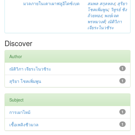
มวลภายในเตาเผาฟลูอิไดซ์เบด
สมพล สกุลหลง
;
สุริยา
โชคเพิ่มพูน
;
วิทูรย์ ชิง
ถ้วยทอง
;
พงษ์เจต
พรหมวงศ์
;
ณัติวิภา
เจียระไนวชิระ
Discover
Author
ณัติวิภา เจียระไนวชิระ
1
สุริยา โชคเพิ่มพูน
1
Subject
การเผาไหม้
1
เชื้อเพลิงชีวมวล
1