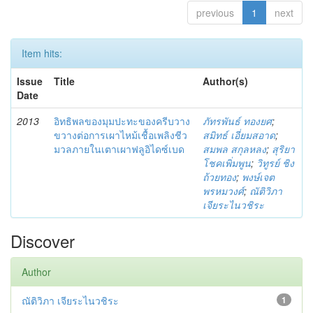
previous
1
next
Item hits:
Issue
Title
Author(s)
Date
2013
อิทธิพลของมุมปะทะของครีบวาง
ภัทรพันธ์ ทองยศ
;
ขวางต่อการเผาไหม้เชื้อเพลิงชีว
สมิทธ์ เอี่ยมสอาด
;
มวลภายในเตาเผาฟลูอิไดซ์เบด
สมพล สกุลหลง
;
สุริยา
โชคเพิ่มพูน
;
วิทูรย์ ชิง
ถ้วยทอง
;
พงษ์เจต
พรหมวงศ์
;
ณัติวิภา
เจียระไนวชิระ
Discover
Author
ณัติวิภา เจียระไนวชิระ
1