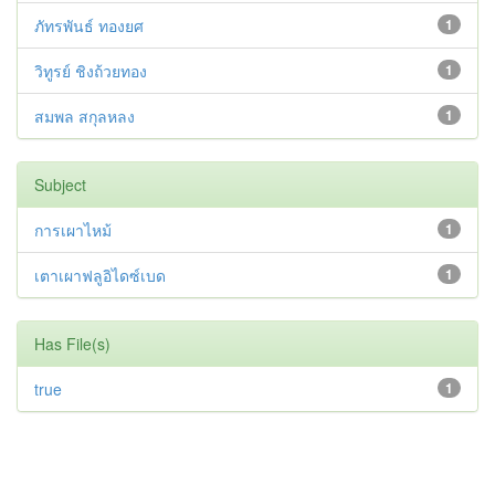
ภัทรพันธ์ ทองยศ
1
วิทูรย์ ชิงถ้วยทอง
1
สมพล สกุลหลง
1
Subject
การเผาไหม้
1
เตาเผาฟลูอิไดซ์เบด
1
Has File(s)
true
1