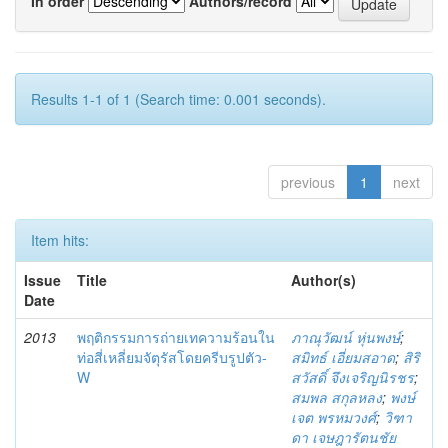
In order
Authors/record
Results 1-1 of 1 (Search time: 0.001 seconds).
previous
1
next
Item hits:
Issue
Title
Author(s)
Date
2013
พฤติกรรมการถ่ายเทความร้อนใน
ภาณุวัฒน์ หุ่นพงษ์
;
ท่อสี่เหลี่ยมจัตุรัสโดยครีบรูปตัว-
สมิทธ์ เอี่ยมสอาด
;
สิริ
W
สวัสดิ์ จึงเจริญนิรชร
;
สมพล สกุลหลง
;
พงษ์
เจต พรหมวงศ์
;
วิฑา
ดา เจษฎารัตนชัย