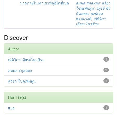
มวลภายในเตาเผาฟลูอิไดซ์เบด
สมพล สกุลหลง
;
สุริยา
โชคเพิ่มพูน
;
วิทูรย์ ชิง
ถ้วยทอง
;
พงษ์เจต
พรหมวงศ์
;
ณัติวิภา
เจียระไนวชิระ
Discover
Author
ณัติวิภา เจียระไนวชิระ
1
สมพล สกุลหลง
1
สุริยา โชคเพิ่มพูน
1
Has File(s)
true
1