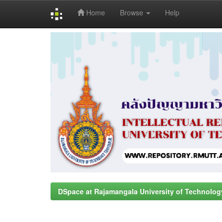
Home
Browse
Help
Skip
navigation
DSpace at Rajamangala University of Technolog