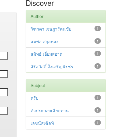
Discover
Author
วิฑาดา เจษฎารัตนชัย
1
สมพล สกุลหลง
1
สมิทธ์ เอี่ยมสอาด
1
สิริสวัสดิ์ จึงเจริญนิรชร
1
Subject
ครีบ
1
ตัวประกอบเสียดทาน
1
เลขนัสเซิลท์
1