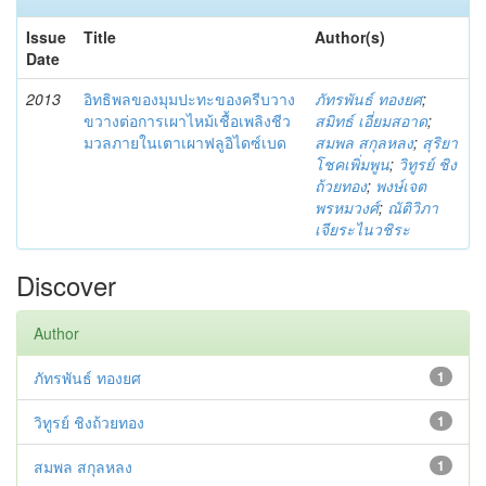
Issue
Title
Author(s)
Date
2013
อิทธิพลของมุมปะทะของครีบวาง
ภัทรพันธ์ ทองยศ
;
ขวางต่อการเผาไหม้เชื้อเพลิงชีว
สมิทธ์ เอี่ยมสอาด
;
มวลภายในเตาเผาฟลูอิไดซ์เบด
สมพล สกุลหลง
;
สุริยา
โชคเพิ่มพูน
;
วิทูรย์ ชิง
ถ้วยทอง
;
พงษ์เจต
พรหมวงศ์
;
ณัติวิภา
เจียระไนวชิระ
Discover
Author
ภัทรพันธ์ ทองยศ
1
วิทูรย์ ชิงถ้วยทอง
1
สมพล สกุลหลง
1