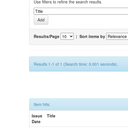
Use filters to refine the search results.
Results/Page
|
Sort items by
Results 1-1 of 1 (Search time: 0.001 seconds).
Item hits:
Issue
Title
Date