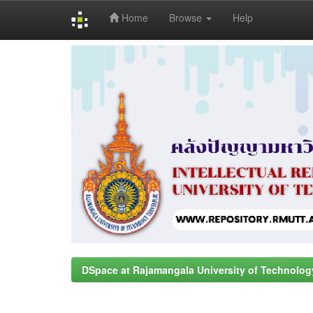
Home
Browse
Help
Skip
navigation
DSpace at Rajamangala University of Technolog