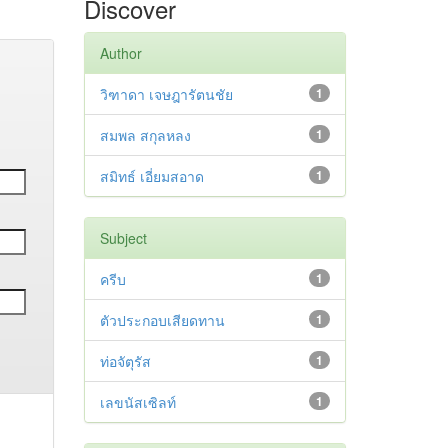
Discover
Author
วิฑาดา เจษฎารัตนชัย
1
สมพล สกุลหลง
1
สมิทธ์ เอี่ยมสอาด
1
Subject
ครีบ
1
ตัวประกอบเสียดทาน
1
ท่อจัตุรัส
1
เลขนัสเซิลท์
1