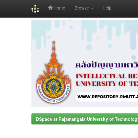
Home
Browse
Help
Skip
navigation
DSpace at Rajamangala University of Technolog