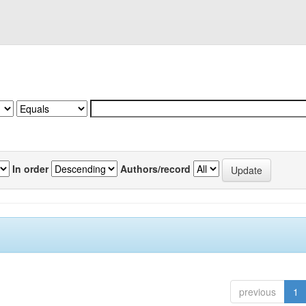
In order
Authors/record
previous
1