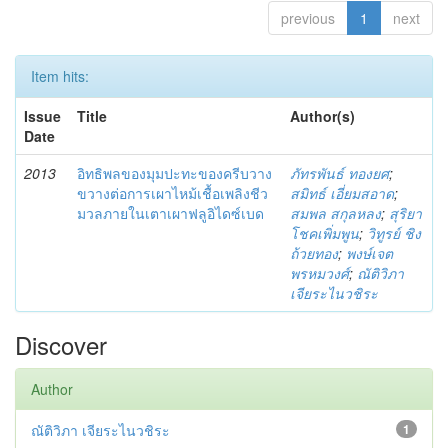
previous
1
next
Item hits:
Issue
Title
Author(s)
Date
2013
อิทธิพลของมุมปะทะของครีบวาง
ภัทรพันธ์ ทองยศ
;
ขวางต่อการเผาไหม้เชื้อเพลิงชีว
สมิทธ์ เอี่ยมสอาด
;
มวลภายในเตาเผาฟลูอิไดซ์เบด
สมพล สกุลหลง
;
สุริยา
โชคเพิ่มพูน
;
วิทูรย์ ชิง
ถ้วยทอง
;
พงษ์เจต
พรหมวงศ์
;
ณัติวิภา
เจียระไนวชิระ
Discover
Author
ณัติวิภา เจียระไนวชิระ
1