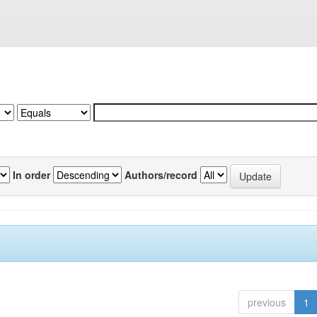
In order
Authors/record
previous
1