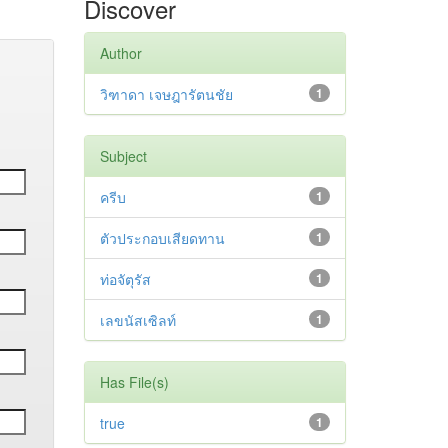
Discover
Author
วิฑาดา เจษฎารัตนชัย
1
Subject
ครีบ
1
ตัวประกอบเสียดทาน
1
ท่อจัตุรัส
1
เลขนัสเซิลท์
1
Has File(s)
true
1