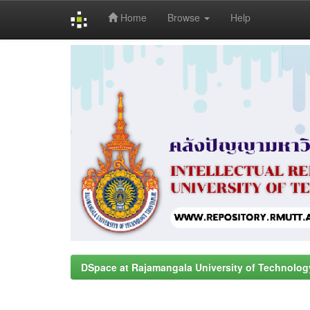
Home
Browse
Help
Skip
navigation
DSpace at Rajamangala University of Technolog