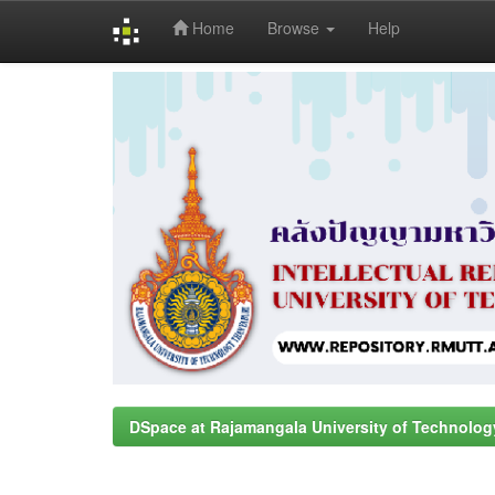
Home
Browse
Help
Skip
navigation
DSpace at Rajamangala University of Technolog