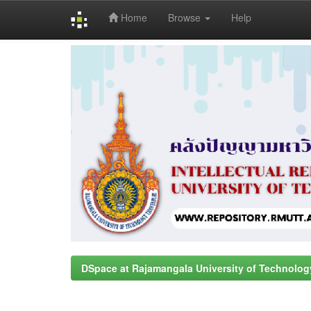
Home
Browse
Help
Skip
navigation
DSpace at Rajamangala University of Technolog