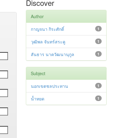
Discover
Author
กาญจนา กิระศักดิ์
1
วุฒิพล จันทร์สระคู
1
สันธาร นาควัฒนานุกูล
1
Subject
นอกเขตชลประทาน
1
น้ำหยด
1