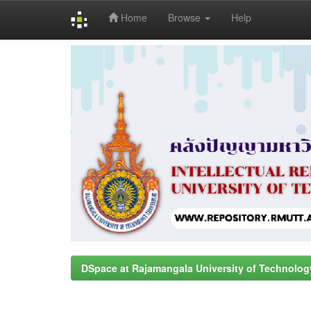
Home
Browse
Help
Skip
navigation
DSpace at Rajamangala University of Technolog