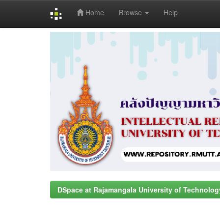
Home
Browse
Help
Skip
navigation
DSpace at Rajamangala University of Technolog