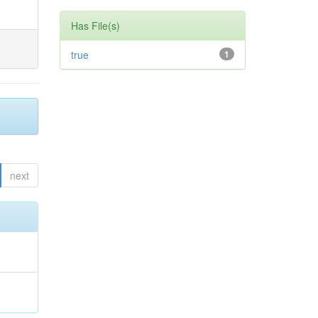
Has File(s)
true
1
next