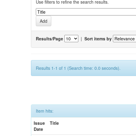
Use filters to refine the search results.
Results/Page
|
Sort items by
Results 1-1 of 1 (Search time: 0.0 seconds).
Item hits:
Issue
Title
Date