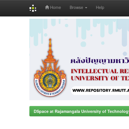
Home
Browse
Help
Skip
navigation
DSpace at Rajamangala University of Technolog