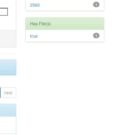
2560
1
Has File(s)
true
1
next