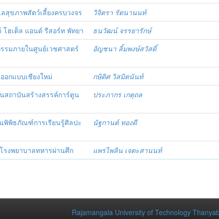
สุขภาพสัตว์เลี้ยงครบวงจร
วิจิตรา รัตนานนท์
ฮเต็ล แอนด์ รีสอร์ท พัทยา
ธนวัฒน์ จรรยารักษ์
รรมภายในศูนย์เวชศาสตร์
อัญชนา ลิ้มพงษ์สวัสดิ์
ออกแบบเชียงใหม่
กษิดิศ วิสมิตนันท์
ถาบันสร้างสรรค์การ์ตูน
ประภากร เกตุถล
ิธภัณฑ์การเรียนรู้ศิลปะ
นัฐกานต์ ทองดี
โรงพยาบาลทหารผ่านศึก
แพรไพลิน เจตะสานนท์
Rajamangala University of Technology Thanyab