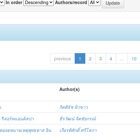
In order
Authors/record
previous
1
2
3
4
...
10
Author(s)
ม
กิตติธัช ผิวขาว
รีสอร์ทแอนด์สปา
ธีรวัฒน์ จิตชัยกรณ์
หอจดหมายเหตุพุทธทาส อิน
เกียรติศักดิ์ ศรีโสภา