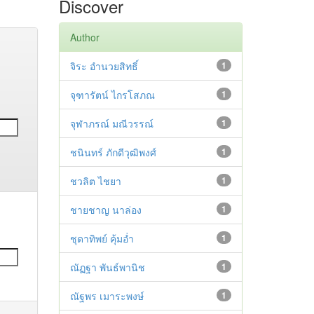
Discover
Author
จิระ อำนวยสิทธิ์
1
จุฑารัตน์ ไกรโสภณ
1
จุฬาภรณ์ มณีวรรณ์
1
ชนินทร์ ภักดีวุฒิพงศ์
1
ชวลิต ไชยา
1
ชายชาญ นาล่อง
1
ชุดาทิพย์ คุ้มอ่ำ
1
ณัฏฐา พันธ์พานิช
1
ณัฐพร เมาระพงษ์
1