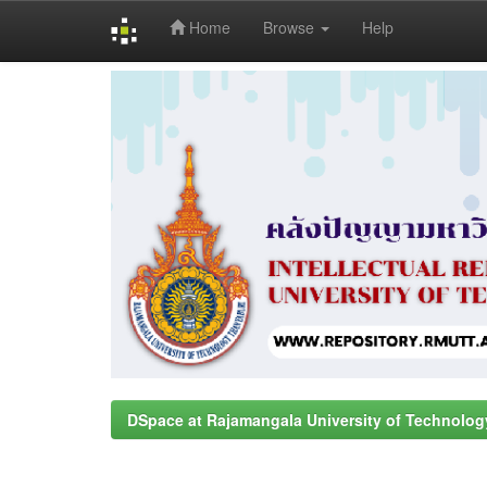
Home
Browse
Help
Skip
navigation
DSpace at Rajamangala University of Technolog