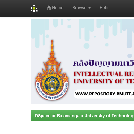
Home
Browse
Help
Skip
navigation
DSpace at Rajamangala University of Technolog