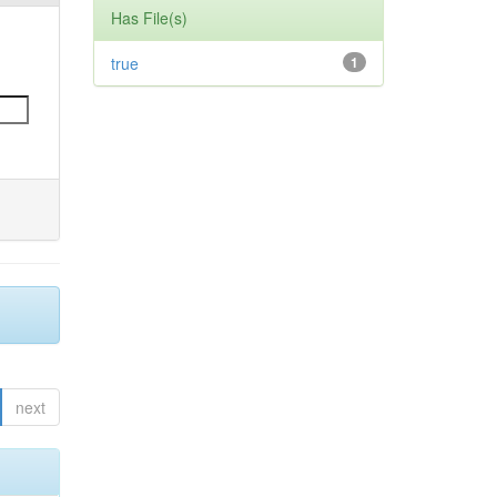
Has File(s)
true
1
next