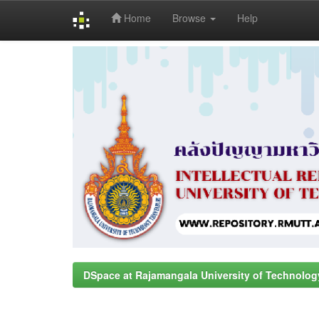
Home
Browse
Help
Skip
navigation
DSpace at Rajamangala University of Technolog