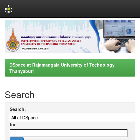
Skip
navigation
DSpace at Rajamangala University of Technology
Thanyaburi
Search
Search:
for