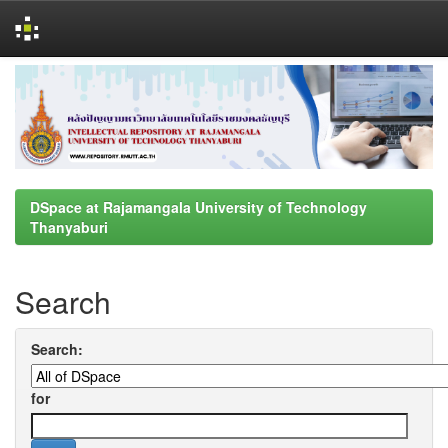
Skip
navigation
DSpace at Rajamangala University of Technology
Thanyaburi
Search
Search:
for