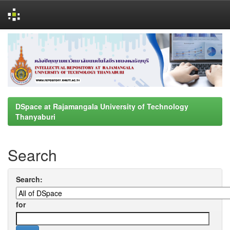
Skip
navigation
DSpace at Rajamangala University of Technology
Thanyaburi
Search
Search:
for