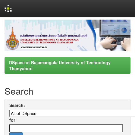
Skip
navigation
DSpace at Rajamangala University of Technology
Thanyaburi
Search
Search:
for