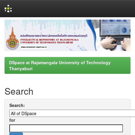
Skip
navigation
DSpace at Rajamangala University of Technology
Thanyaburi
Search
Search:
for