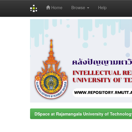
Home
Browse
Help
Skip
navigation
DSpace at Rajamangala University of Technolog