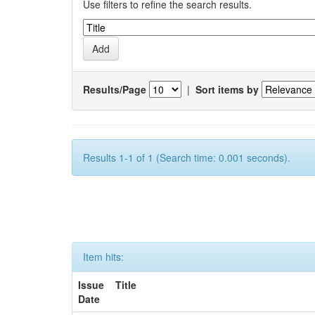
Use filters to refine the search results.
Results/Page
|
Sort items by
Results 1-1 of 1 (Search time: 0.001 seconds).
Item hits:
Issue
Title
Date