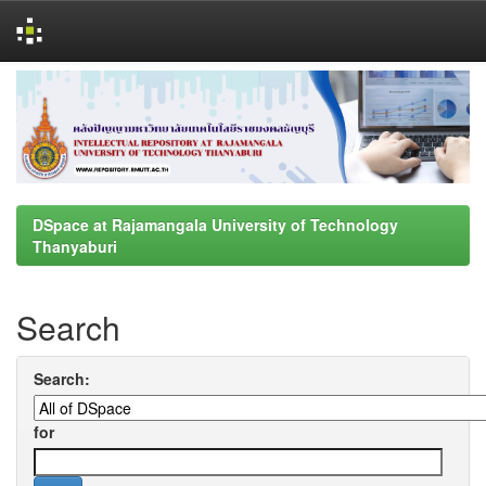
Skip
navigation
DSpace at Rajamangala University of Technology
Thanyaburi
Search
Search:
for