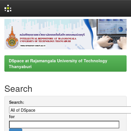
Skip
navigation
DSpace at Rajamangala University of Technology
Thanyaburi
Search
Search:
for