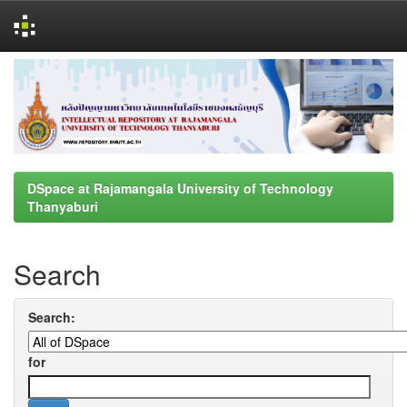
Skip
navigation
DSpace at Rajamangala University of Technology
Thanyaburi
Search
Search:
for