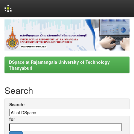
Skip
navigation
DSpace at Rajamangala University of Technology
Thanyaburi
Search
Search:
for