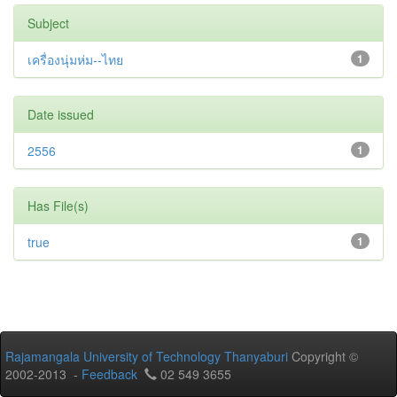
Subject
เครื่องนุ่มห่ม--ไทย
1
Date issued
2556
1
Has File(s)
true
1
Rajamangala University of Technology Thanyaburi
Copyright ©
2002-2013 -
Feedback
02 549 3655