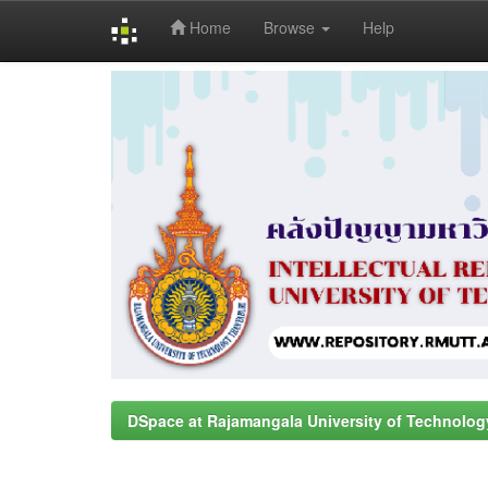
Home
Browse
Help
Skip
navigation
DSpace at Rajamangala University of Technolog