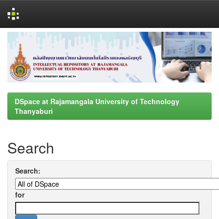
Skip
navigation
DSpace at Rajamangala University of Technology
Thanyaburi
Search
Search:
for