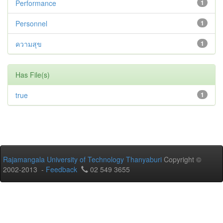
Performance
1
Personnel
1
ความสุข
1
Has File(s)
true
1
Rajamangala University of Technology Thanyaburi
Copyright ©
2002-2013 -
Feedback
02 549 3655