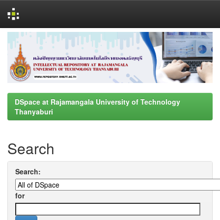
Skip
navigation
DSpace at Rajamangala University of Technology
Thanyaburi
Search
Search:
for