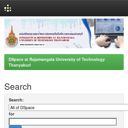
Skip
navigation
DSpace at Rajamangala University of Technology
Thanyaburi
Search
Search:
for