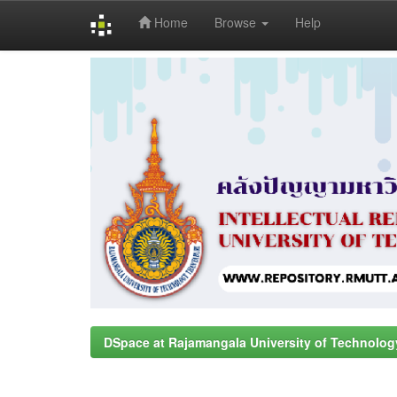
Home
Browse
Help
Skip
navigation
DSpace at Rajamangala University of Technolog