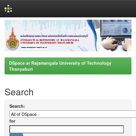
Skip
navigation
DSpace at Rajamangala University of Technology
Thanyaburi
Search
Search:
for