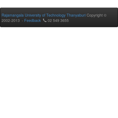
Rajamangala University of Technology Thanyaburi
Copyright ©
2002-2013 -
Feedback
02 549 3655