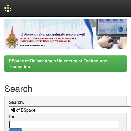
Skip
navigation
DSpace at Rajamangala University of Technology
Thanyaburi
Search
Search:
for