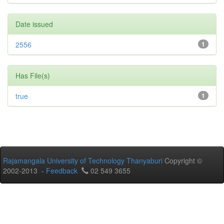
Date issued
2556
1
Has File(s)
true
1
Rajamangala University of Technology Thanyaburi
Copyright ©
2002-2013 -
Feedback
02 549 3655