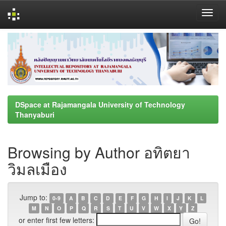
Skip
navigation
DSpace at Rajamangala University of Technology
Thanyaburi
Browsing by Author อทิตยา
วิมลเมือง
Jump to:
0-9
A
B
C
D
E
F
G
H
I
J
K
L
M
N
O
P
Q
R
S
T
U
V
W
X
Y
Z
or enter first few letters: